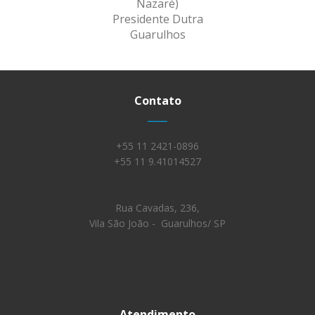
Nazaré)
Presidente Dutra
Guarulhos
Contato
____
+55 11 2421-0896
+55 11 9.41014527
Rua Cavadas, 236,
Vila São João - Guarulhos/ SP
Atendimento