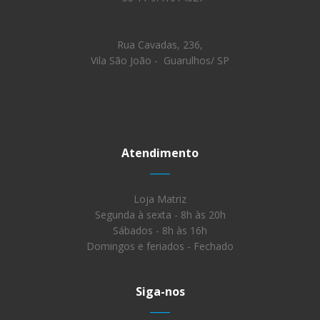
Rua Cavadas, 236,
Vila São João - Guarulhos/ SP
Atendimento
____
Loja Matriz
Segunda à sexta - 8h às 20h
Sábados - 8h às 16h
Domingos e feriados - Fechado
Siga-nos
____