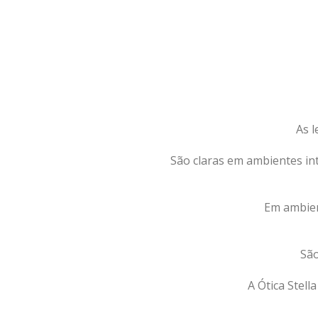
As l
São claras em ambientes in
Em ambien
São
A Ótica Stell